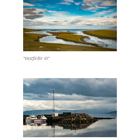
“Vestfirðir III”