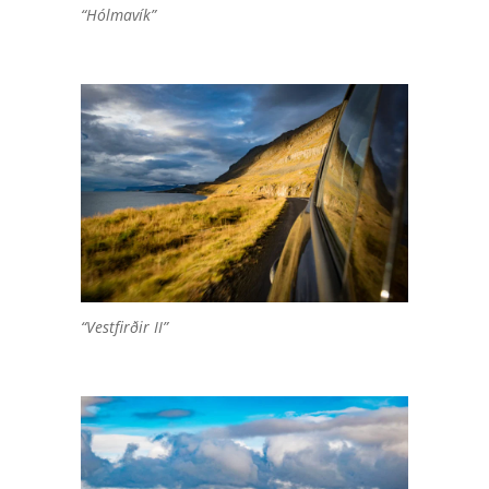
“Hólmavík”
“Vestfirðir II”